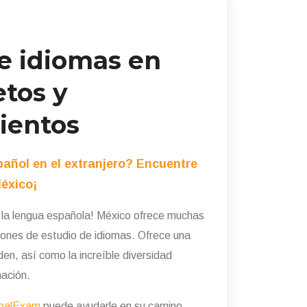
e idiomas en
etos y
ientos
añol en el extranjero? Encuentre
México¡
n la lengua española! México ofrece muchas
iones de estudio de idiomas. Ofrece una
en, así como la increíble diversidad
nación.
balExam
puede ayudarle en su camino.