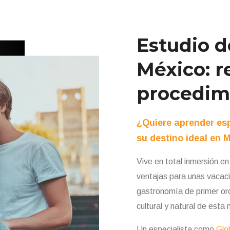
Estudio d
México: r
procedim
¿Quiere aprender esp
su destino ideal en 
Vive en total inmersión e
ventajas para unas vacac
gastronomía de primer ord
cultural y natural de esta 
Un especialista como
Glo